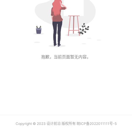
业
设
登录
注册
计
网
页
U
I
抱歉，当前页面暂无内容。
设
计
大
赛
设
计
素
Copyright © 2023 设计前沿 版权所有
皖ICP备2022011111号-5
材