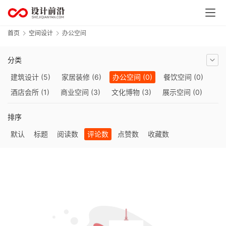
首
页
首页
空间设计
办公空间
资
讯
分类
建筑设计
(5)
家居装修
(6)
办公空间
(0)
餐饮空间
(0)
平
酒店会所
(1)
商业空间
(3)
文化博物
(3)
展示空间
(0)
面
景观设计
(5)
设
排序
计
默认
标题
阅读数
评论数
点赞数
收藏数
空
间
设
计
工