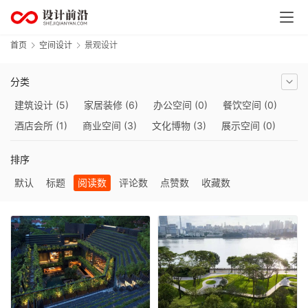
首页
空间设计
景观设计
首
分类
页
建筑设计
(5)
家居装修
(6)
办公空间
(0)
餐饮空间
(0)
酒店会所
(1)
商业空间
(3)
文化博物
(3)
展示空间
(0)
资
景观设计
(5)
讯
排序
默认
标题
阅读数
评论数
点赞数
收藏数
平
面
设
计
空
间
设