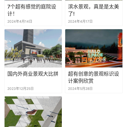
计
7个超有感觉的庭院设
滨水景观，真是是太美
计！
了!
工
2024年4月14日
2024年4月17日
业
设
登录
注册
计
网
页
U
国内外商业景观大比拼
超有创意的景观标识设
I
计案例欣赏
2023年12月25日
2024年5月28日
设
计
大
赛