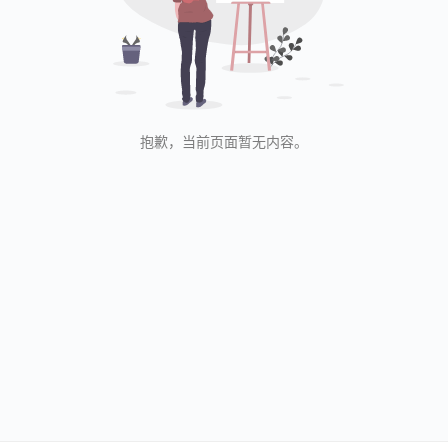
抱歉，当前页面暂无内容。