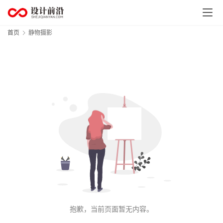
首
页
首页
静物摄影
资
讯
平
面
设
计
空
间
设
计
抱歉，当前页面暂无内容。
工