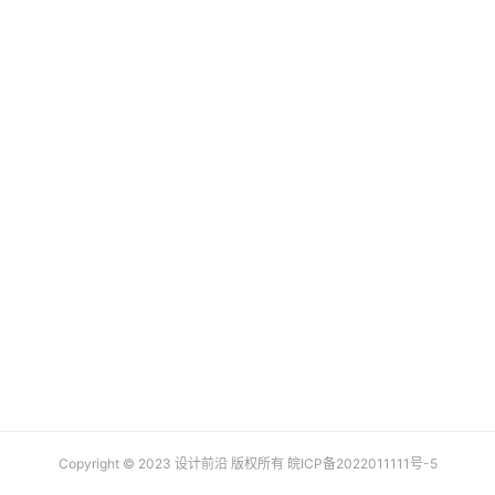
业
设
登录
注册
计
网
页
U
I
设
计
大
赛
设
计
素
Copyright © 2023 设计前沿 版权所有
皖ICP备2022011111号-5
材