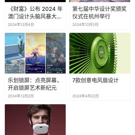
设
计
《财富》公布 2024 年
第七届中华设计奖颁奖
澳门设计头脑风暴大会
仪式在杭州举行
演讲嘉宾阵容
工
2024年12月4日
2024年12月3日
业
设
登录
注册
计
网
页
U
乐划锁屏：点亮屏幕，
7款创意电风扇设计
I
开启锁屏艺术新纪元
2024年12月2日
2024年4月22日
设
计
大
赛