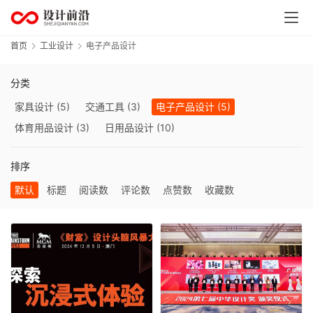
首页
工业设计
电子产品设计
首
分类
页
家具设计
(5)
交通工具
(3)
电子产品设计
(5)
体育用品设计
(3)
日用品设计
(10)
资
讯
排序
默认
标题
阅读数
评论数
点赞数
收藏数
平
面
设
计
空
间