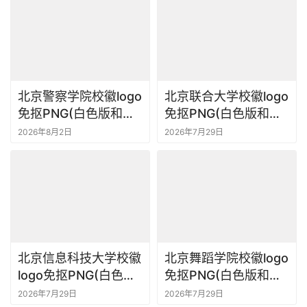
设
登录
注册
计
网
页
北京警察学院校徽logo
北京联合大学校徽logo
U
免抠PNG(白色版和彩
免抠PNG(白色版和彩
I
色版)ai,SVG矢量素材
色版)ai,SVG矢量素材
2026年8月2日
2026年7月29日
设
计
大
赛
设
北京信息科技大学校徽
北京舞蹈学院校徽logo
计
logo免抠PNG(白色版
免抠PNG(白色版和彩
素
和彩色版)ai,SVG矢量
色版)ai,SVG矢量素材
材
2026年7月29日
2026年7月29日