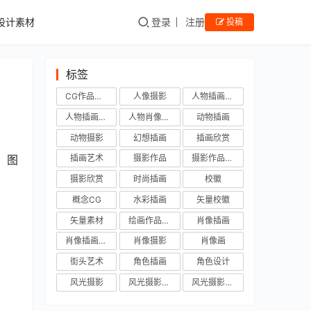
设计素材
登录
注册
投稿
标签
CG作品欣赏
人像摄影
人物插画作品
人物插画欣赏
人物肖像插画
动物插画
动物摄影
幻想插画
插画欣赏
、图
插画艺术
摄影作品
摄影作品欣赏
摄影欣赏
时尚插画
校徽
概念CG
水彩插画
矢量校徽
矢量素材
绘画作品欣赏
肖像插画
肖像插画欣赏
肖像摄影
肖像画
街头艺术
角色插画
角色设计
风光摄影
风光摄影作品
风光摄影欣赏