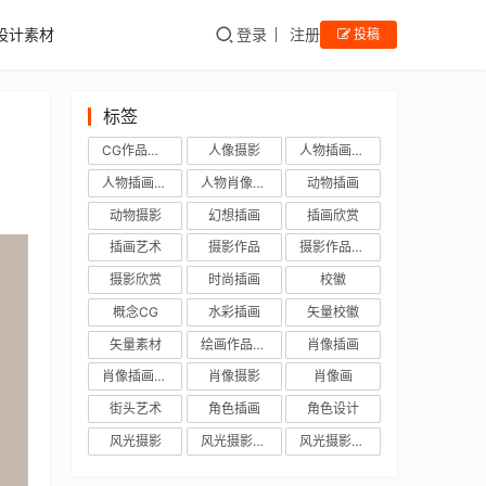
设计素材
登录
注册
投稿
标签
CG作品欣赏
人像摄影
人物插画作品
人物插画欣赏
人物肖像插画
动物插画
动物摄影
幻想插画
插画欣赏
插画艺术
摄影作品
摄影作品欣赏
摄影欣赏
时尚插画
校徽
概念CG
水彩插画
矢量校徽
矢量素材
绘画作品欣赏
肖像插画
肖像插画欣赏
肖像摄影
肖像画
街头艺术
角色插画
角色设计
风光摄影
风光摄影作品
风光摄影欣赏