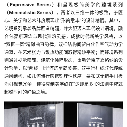
（Expressive Series）
和呈现极简美学的
臻境系列
（Minimalistic Series）
，两者以三维一体的极致，于匠
心、美学和艺术纬度展现出“形简意丰”的设计精髓。其中，
艺境系列承袭品牌匠造精髓，并大胆迈入现代设计语境，融
合包豪斯理念与现代建筑灵感，成就时代新美学风格，以
“双框一圆”精雕曲直韵律，双框结构间留白化作空气动力学
通道，在艺术张力与散热功能间取得精妙平衡；而臻境系列
则通过视觉精简、建筑化纯粹形态，重新诠释了嘉格纳的设
首
计哲学，以“两线一圆”淬炼至简美感。双平行衬线取代传统
页
通风结构，如几何诗行般镌刻理性秩序，幕布式无把手门板
消弭视觉冗余，使得克制美学终在“少即是多”的法则中成就
资
超越时间的静谧之境。
讯
平
面
设