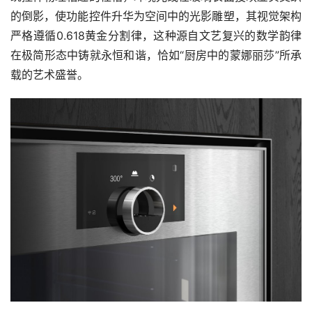
设
的倒影，使功能控件升华为空间中的光影雕塑，其视觉架构
计
大
严格遵循0.618黄金分割律，这种源自文艺复兴的数学韵律
赛
在极简形态中铸就永恒和谐，恰如“厨房中的蒙娜丽莎”所承
载的艺术盛誉。
设
计
素
材