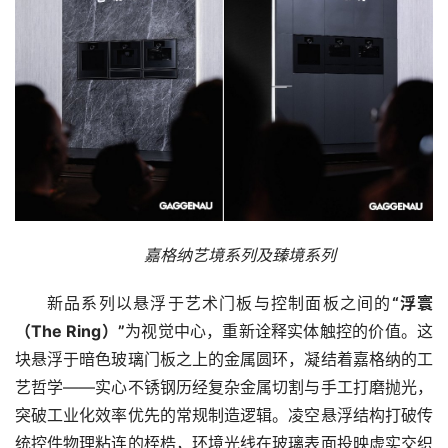
计
空
间
设
计
工
业
设
嘉格纳艺境系列及臻境系列
登录
注册
计
新品系列以悬浮于艺术门板与控制面板之间的
“浮寰
网
（The Ring）”
为视觉中心，重新诠释实体触控的价值。这
页
块悬浮于暗色玻璃门板之上的金属圆环，凝结着嘉格纳的工
U
艺哲学——实心不锈钢历经复杂金属切割与手工打磨抛光，
I
突破工业化效率优先的常规制造逻辑。凌空悬浮结构打破传
统控件物理粘连的桎梏，环境光线在玻璃表面投映虚实交织