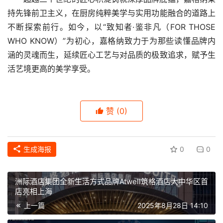
持先锋前卫主义，在厨房纯粹美学与实用功能融合的道路上
不断探索前行。如今，以“致知者·鉴非凡（FOR THOSE 
WHO KNOW）”为初心，嘉格纳致力于为那些读懂品牌内
涵的灵魂而生，延续匠心工艺与对品质的极致追求，赋予生
活艺境更高的美学享受
。
赞
(0)
生成海报
0
0
洲际酒店集团全新生活方式品牌Atwell筑格酒店大中华区首
店亮相上海
上一篇
2025年8月28日 14:10