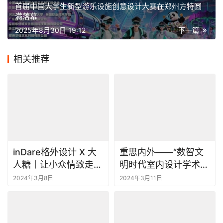
首届中国大学生新型游乐设施创意设计大赛在郑州方特圆
满落幕
2025年8月30日 19:12
下一篇
相关推荐
inDare格外设计 X 大
重思内外——“数智文
人糖丨让小众情致走向
明时代室内设计学术研
大众视野
讨会”顺利召开
2024年3月8日
2024年3月11日