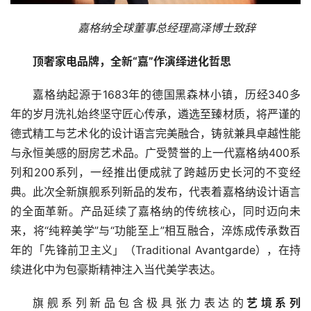
嘉格纳全球董事总经理高泽博士致辞
顶奢家电品牌，全新“嘉”作演绎进化哲思
嘉格纳起源于1683年的德国黑森林小镇，历经340多
年的岁月洗礼始终坚守匠心传承，遴选至臻材质，将严谨的
德式精工与艺术化的设计语言完美融合，铸就兼具卓越性能
与永恒美感的厨房艺术品。广受赞誉的上一代嘉格纳400系
列和200系列，一经推出便成就了跨越历史长河的不变经
典。此次全新旗舰系列新品的发布，代表着嘉格纳设计语言
的全面革新。产品延续了嘉格纳的传统核心，同时迈向未
来，将“纯粹美学”与“功能至上”相互融合，淬炼成传承数百
年的「
先锋前卫主义」（Traditional Avantgarde），在持
续进化中为包豪斯精神注入当代美学表达。
旗舰系列新品
包含极具张力表达的
艺境系列