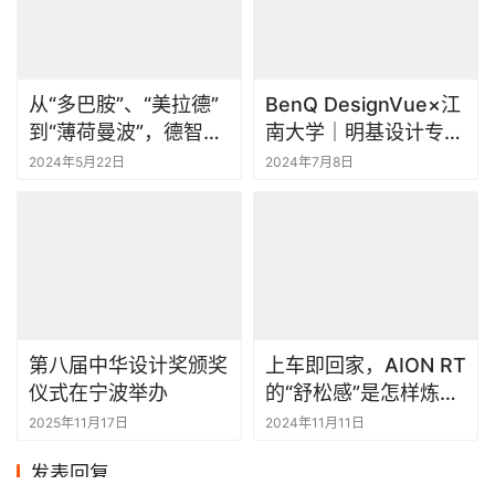
从“多巴胺”、“美拉德”
BenQ DesignVue×江
到“薄荷曼波”，德智家
南大学｜明基设计专显
最新家装潮流解析
走进数字媒体艺术专业
2024年5月22日
2024年7月8日
毕业展
第八届中华设计奖颁奖
上车即回家，AION RT
仪式在宁波举办
的“舒松感”是怎样炼成
的？
2025年11月17日
2024年11月11日
发表回复