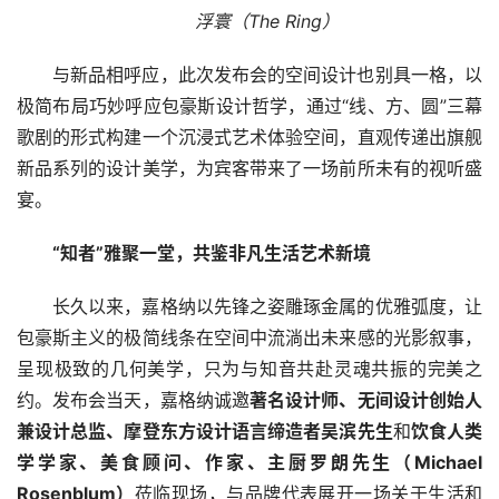
浮寰（The Ring）
与新品相呼应，此次发布会的空间设计也别具一格，以
极简布局巧妙呼应包豪斯设计哲学，通过“线、方、圆”三幕
歌剧的形式构建一个沉浸式艺术体验空间，直观传递出旗舰
新品系列的设计美学，为宾客带来了一场前所未有的视听盛
宴。
“知者”雅聚一堂，共鉴非凡生活艺术新境
长久以来，嘉格纳以先锋之姿雕琢金属的优雅弧度，让
包豪斯主义的极简线条在空间中流淌出未来感的光影叙事，
呈现极致的几何美学，只为与知音共赴灵魂共振的完美之
约。发布会当天，嘉格纳诚邀
著名设计师、无间设计创始人
兼设计总监、摩登东方设计语言缔造者吴滨先生
和
饮食人类
学学家、美食顾问、作家、主厨罗朗先生（Michael 
Rosenblum）
莅临现场，与品牌代表展开一场关于生活和